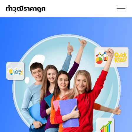
ทําวุฒิราคาถูก