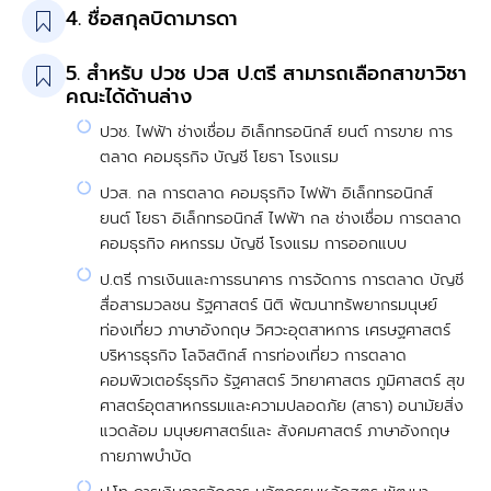
4. ชื่อสกุลบิดามารดา
5. สำหรับ ปวช ปวส ป.ตรี สามารถเลือกสาขาวิชา
คณะได้ด้านล่าง
ปวช. ไฟฟ้า ช่างเชื่อม อิเล็กทรอนิกส์ ยนต์ การขาย การ
ตลาด คอมธุรกิจ บัญชี โยธา โรงแรม
ปวส. กล การตลาด คอมธุรกิจ ไฟฟ้า อิเล็กทรอนิกส์
ยนต์ โยธา อิเล็กทรอนิกส์ ไฟฟ้า กล ช่างเชื่อม การตลาด
คอมธุรกิจ คหกรรม บัญชี โรงแรม การออกแบบ
ป.ตรี การเงินและการธนาคาร การจัดการ การตลาด บัญชี
สื่อสารมวลชน รัฐศาสตร์ นิติ พัฒนาทรัพยากรมนุษย์
ท่องเที่ยว ภาษาอังกฤษ วิศวะอุตสาหการ เศรษฐศาสตร์
บริหารธุรกิจ โลจิสติกส์ การท่องเที่ยว การตลาด
คอมพิวเตอร์ธุรกิจ รัฐศาสตร์ วิทยาศาสตร ภูมิศาสตร์ สุข
ศาสตร์อุตสาหกรรมและความปลอดภัย (สาธา) อนามัยสิ่ง
แวดล้อม มนุษยศาสตร์และ สังคมศาสตร์ ภาษาอังกฤษ
กายภาพบำบัด