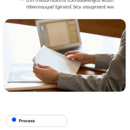
ป.โท การเงินการจัดการ นวัตกรรมหลักสูตร พัฒนา
ทรัพยากรมนุษย์ รัฐศาสตร์ วิศวะ เศรษฐศาสตร์ พละ
Process