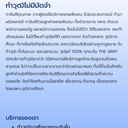
ทําวุฒิไม่มีมัดจํา
การันตีคุณภาพ จากผู้เคยใช้บริการหลายพันคน ด้วยประสบการณ์ ทำมา
แล้วหลายปี การันตีด้วยลูกค้าหลายพันคน ทั้งข้าราชการ ทหาร ตำรวจ
พนักงานของรัฐ และพนักงานเอกชน จึงมั่นใจได้ว่า ได้รับเอกสาร. และทำ
จริงแน่นอน ไม่มีที่ไหนทำวุฒิแท้ได้ นอกจากเรา! รับทำเอกสาร วุฒิการ
ศึกษา ที่น่าเชื่อเถือที่สุดในประเทศ จดทะเบียนบริษัทอย่างถูกกฏหมาย รับ
ทำวุฒิ ทั้งในระบบ และนอกระบบ วุฒิแท้ 100% ทุกระดับ THE GRAY
เปิดบริการทำวุฒิมากว่า 5ปีผ่านการให้บริการลูกค้าระดับสูงจนถึงพระ
สามเณร ไม่ว่าจะเป็นงานยากงานกว่าล้วนผ่านมาหมด ทั้งนี้ทั้งนั้นสำหรับ
ลูกค้าท่านใดที่ต้องการให้เรารับใช้โปรดวางใจเรื่องฝีมือรวมถึงความ
ปลอดภัย จัดทำโดยทีมงานมืออาชีพ เชี่ยวชาญ ชำนาญ เรื่องเอกสาร
โดยเฉพาะวุฒิการศึกษา
บริการของเรา
ทำวุฒิการศึกษาทุกระดับชั้น